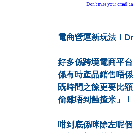
Don't miss your email an
電商營運新玩法！Dro
好多係跨境電商平台
係有時產品銷售唔係
既時間之餘更要比額
偷雞唔到蝕揸米」！
咁到底係咪除左呢個