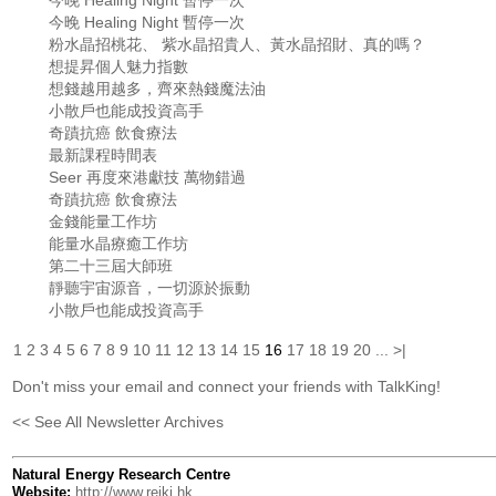
今晚 Healing Night 暫停一次
今晚 Healing Night 暫停一次
粉水晶招桃花、 紫水晶招貴人、黃水晶招財、真的嗎？
想提昇個人魅力指數
想錢越用越多，齊來熱錢魔法油
小散戶也能成投資高手
奇蹟抗癌 飲食療法
最新課程時間表
Seer 再度來港獻技 萬物錯過
奇蹟抗癌 飲食療法
金錢能量工作坊
能量水晶療癒工作坊
第二十三屆大師班
靜聽宇宙源音，一切源於振動
小散戶也能成投資高手
1
2
3
4
5
6
7
8
9
10
11
12
13
14
15
16
17
18
19
20
...
>|
Don't miss your email and connect your friends with TalkKing!
<< See All Newsletter Archives
Natural Energy Research Centre
Website:
http://www.reiki.hk