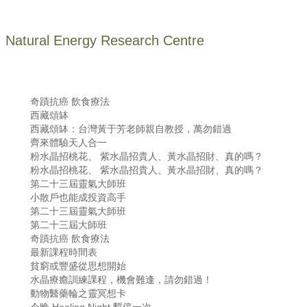
Natural Energy Research Centre
奇蹟抗癌 飲食療法
西藏頌缽
西藏頌缽：台灣黃于芳老師親自教授，萬勿錯過
齊來體驗天人合一
粉水晶招桃花、 紫水晶招貴人、黃水晶招財、真的嗎？
粉水晶招桃花、 紫水晶招貴人、黃水晶招財、真的嗎？
第二十三屆靈氣大師班
小散戶也能成投資高手
第二十三屆靈氣大師班
第二十三屆大師班
奇蹟抗癌 飲食療法
最新課程時間表
貧窮或豐盛從思想開始
水晶療癒訓練課程，機會難逢，請勿錯過！
動物醫藥輪之靈冥想卡