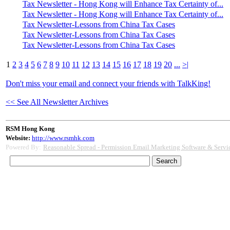
Tax Newsletter - Hong Kong will Enhance Tax Certainty of...
Tax Newsletter - Hong Kong will Enhance Tax Certainty of...
Tax Newsletter-Lessons from China Tax Cases
Tax Newsletter-Lessons from China Tax Cases
Tax Newsletter-Lessons from China Tax Cases
1
2
3
4
5
6
7
8
9
10
11
12
13
14
15
16
17
18
19
20
...
>|
Don't miss your email and connect your friends with TalkKing!
<< See All Newsletter Archives
RSM Hong Kong
Website:
http://www.rsmhk.com
Powered By:
Reasonable Spread - Permission Email Marketing Software & Servi