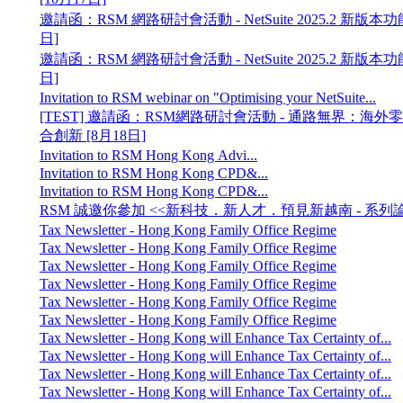
邀請函：RSM 網路研討會活動 - NetSuite 2025.2 新版本功
日]
邀請函：RSM 網路研討會活動 - NetSuite 2025.2 新版本功
日]
Invitation to RSM webinar on "Optimising your NetSuite...
[TEST] 邀請函：RSM網路研討會活動 - 通路無界： 海
合創新 [8月18日]
Invitation to RSM Hong Kong Advi...
Invitation to RSM Hong Kong CPD&...
Invitation to RSM Hong Kong CPD&...
RSM 誠邀你參加 <<新科技．新人才．預見新越南 - 系列論.
Tax Newsletter - Hong Kong Family Office Regime
Tax Newsletter - Hong Kong Family Office Regime
Tax Newsletter - Hong Kong Family Office Regime
Tax Newsletter - Hong Kong Family Office Regime
Tax Newsletter - Hong Kong Family Office Regime
Tax Newsletter - Hong Kong Family Office Regime
Tax Newsletter - Hong Kong will Enhance Tax Certainty of...
Tax Newsletter - Hong Kong will Enhance Tax Certainty of...
Tax Newsletter - Hong Kong will Enhance Tax Certainty of...
Tax Newsletter - Hong Kong will Enhance Tax Certainty of...