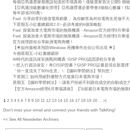
每個亞馬遜賣家都應該知道的市場真相！億級賣家首次公開5 個
【亞馬遜頂級數據化管理】亞馬遜營運必要學會3個核心數據！找
每年節省200萬✨
Fwd: 分享由零到過億電商銷量， 為你解答為何你電商生意做不大! - 
下星期五小紅書總裁班2.0✨必須考慮的6個策略點
Fwd: 探索加拿大電商市場的無限機遇 - Amazon官方經理9月專場
Fwd: 探索加拿大電商市場的無限機遇 - Amazon官方經理9月專場
官方經理跟你分享歐洲電商商機！
【🌟如何最根本預防Windows 死機事件在你公司出現 🌟】
今個星期五-小紅書總裁班
AI時代的資訊保安挑戰與機遇: GISP PRO認證課程分享會
✨想入行資訊保安！考CISSP證書？GISP PRO証書是現在新選
「你一直流失了90%生意」✨【腦科學營銷法】幫到您！
下星期三 如何用絕對優勢方式發展日本電商市場！
星期五 【腦科學營銷法】✨讓客戶拒絕不到跟你成交的自動成交
【官方Amazon經理6月專場講座】 【🚀探索日本電商市場的無限
1
2
3
4
5
6
7
8
9
10
11
12
13
14
15
16
17
18
19
20
...
>|
Don't miss your email and connect your friends with TalkKing!
<< See All Newsletter Archives