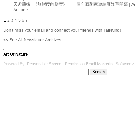
天趣藝術 -《無態度的態度》—— 青年藝術家邀請展隆重開幕 | Art of 
Attitude...
1
2
3
4
5
6
7
Don't miss your email and connect your friends with TalkKing!
<< See All Newsletter Archives
Art Of Nature
Powered By:
Reasonable Spread - Permission Email Marketing Software &