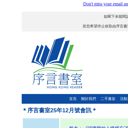
Don't miss your email an
如閣下未能閱讀
若您希望停止收取由序言書
首頁
關於我們
二手書架
活動
＊
序言書室25年12月號會訊＊