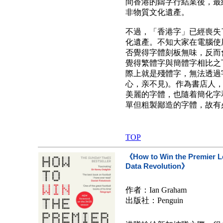
間香港的鑄字行結業後，最
非物質文化遺產。
不過，「香港字」已經喪失
化遺產。不知大家在電腦使
否覺得字體刻板無味，反而
覺得繁體字與簡體字相比之
際上就是殘體字，無法透過
心，亲不見)。作為書店人
美麗的字體，也隨着簡化字
單但粗製鄙造的字體，故有
TOP
《How to Win the Premier Le
Data Revolution》
作者：Ian Graham
出版社：Penguin