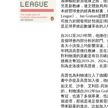
港隊輸給新加坡隊之際，很
另覓新教練，連文體旅局局
本經營球會的經典教材書，Ian Gra
League》。Ian Graham是
司致力於開發用於預測足球
是足球界掀起數據革命的人
自2012至2023年間，
首個球會內部分析的部門。
各大小決策上均影響深遠。正
年聘請高普擔任教練，並在2
對利物浦的貢獻是有目共睹
後兩次奪冠(2019-20、2
則為史洛接替高普後，在原
高普也為利物浦注入了德國
書中亦提及高普加入後，他
如文尼、沙拿、艾利臣‧貝
的，利物浦自2012年Ian Gr
奪冠，也過了多個寒暑。也
個道理，那就是港足發展需
帶來顯著的進步。比如加入