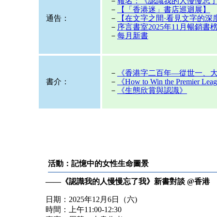
－
報名：《認識我的人慢慢忘了
－
【「香港迷」書店巡迴展】
通告：
－
【在文字之間·看見文字的深
－
序言書室2025年11月暢銷書
－
每月新書
－
《香港字二百年—從世一、
書介：
－
《How to Win the Premier Leagu
－
《生態欣賞與認識》
活動：記憶中的女性生命圖景
——《認識我的人慢慢忘了我》新書對談 @香港
日期：2025年12月6日（六)
時間：上午11:00-12:30