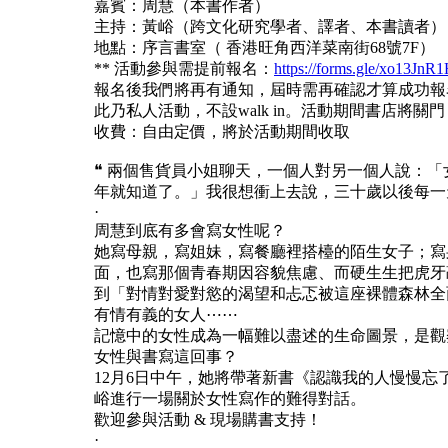
嘉賓：周慧（本書作者）
主持：黃峪（跨文化研究學者、譯者、本書讀者）
地點：序言書室（ 香港旺角西洋菜南街68號7F）
** 活動參與需提前報名：
https://forms.gle/xo13J
報名後我們將再有通知，屆時需再確認才算成功報
此乃私人活動，不設walk in。活動期間書店將
收費：自由定價，將於活動期間收取
❝ 兩個售貨員小姐聊天，一個人對另一個人說：
年就知道了。」我很想衝上去說，三十歲以後每一
·
周慧到底有多會寫女性呢？
她寫母親，寫姐妹，寫餐廳裡搭檯的陌生女子；寫
面，也寫那個青春期因容貌焦慮、而硬生生把虎牙
到「對情對愛對慾的渴望和忐忑被這座裸體森林全
有情有義的女人⋯⋯
記憶中的女性成為一幅難以盡述的生命圖景，是觀
女性與書寫這回事？
12月6日中午，她將帶著新書《認識我的人慢慢
峪進行一場關於女性寫作的難得對話。
歡迎參與活動 & 現場購書支持！
·