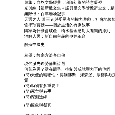
遊隼：自然文學經典，追隨幻影的詩意凝視
光與線【最新散文集＋諾貝爾文學獎致辭全文，精
無限恨：百年離騷記事
天選之人-造王者與受冕者的權力遊戲，社會地位如何主
哲學珍寶櫃——關於生活的有趣故事
國家為什麼會破產：橋水基金應對大週期的原則
消解人民：新自由主義的寧靜革命
解殖中國史
希望：教宗方濟各自傳
現代派先鋒勞倫斯詩選
何苦為男？活在競爭、控制與成就壓力下的他們
(簡)天使的精確性：博爾赫斯、海森堡、康德與現
質
(簡)動物有多重要？
(簡)死亡與右手
(簡)深淵邊緣
(簡)擬象與擬真