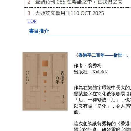
TOP
書目推介
《
香港字二百年——從世一、
作者：翁秀梅
出版社：Kubrick
作為在繁體字環境中長大的
覺某些字在簡化後很容易引
「后」一律變成「后」，也
以沒有被「簡化」，令人感
處。
這次想談談翁秀梅的《香港
體字的社會，研發電腦字體