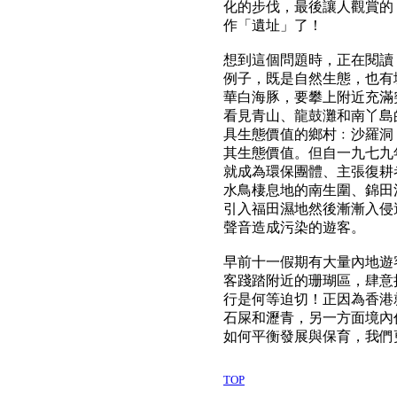
化的步伐，最後讓人觀賞的
作「遺址」了！
想到這個問題時，正在閱讀
例子，既是自然生態，也有
華白海豚，要攀上附近充滿
看見青山、龍鼓灘和南丫島
具生態價值的鄉村﹕沙羅洞
其生態價值。但自一九七九
就成為環保團體、主張復耕
水鳥棲息地的南生圍、錦田
引入福田濕地然後漸漸入侵
聲音造成污染的遊客。
早前十一假期有大量內地遊
客踐踏附近的珊瑚區，肆意
行是何等迫切！正因為香港
石屎和瀝青，另一方面境內
如何平衡發展與保育，我們
TOP