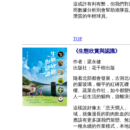
這或許有利有弊，但我們對
而數據分析則會幫助港隊簽
潛質的年輕球員。
TOP
《生態欣賞與認識》
作者：梁永健
出版社：花千樹出版
隨着北部都會發展，古洞北
的窗玻璃，輾平的紅磚瓦礫
樓、蔬菜合作社，如今都變
人一起生活的貓狗，游離浪
這樣說好像太「悲天憫人」
域，就像漫長的割肉飲血的
應該有更多讓我們留戀、無
一種永續的作業模式，本地