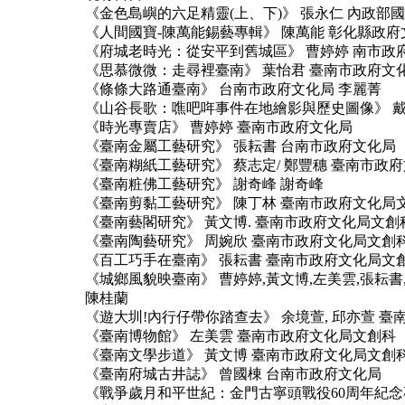
《金色島嶼的六足精靈(上、下)》 張永仁 內政
《人間國寶-陳萬能錫藝專輯》 陳萬能 彰化縣政府
《府城老時光：從安平到舊城區》 曹婷婷 南市政
《思慕微微：走尋裡臺南》 葉怡君 臺南市政府文
《條條大路通臺南》 台南市政府文化局 李麗菁
《山谷長歌：噍吧哖事件在地繪影與歷史圖像》 戴
《時光專賣店》 曹婷婷 臺南市政府文化局
《臺南金屬工藝研究》 張耘書 台南市政府文化局
《臺南糊紙工藝研究》 蔡志定/ 鄭豐穗 臺南市政
《臺南粧佛工藝研究》 謝奇峰 謝奇峰
《臺南剪黏工藝研究》 陳丁林 臺南市政府文化局
《臺南藝閣研究》 黃文博. 臺南市政府文化局文創
《臺南陶藝研究》 周婉欣 臺南市政府文化局文創
《百工巧手在臺南》 張耘書 臺南市政府文化局文
《城鄉風貌映臺南》 曹婷婷,黃文博,左美雲,張耘書,
陳桂蘭
《遊大圳!內行仔帶你踏查去》 余境萱, 邱亦萱 
《臺南博物館》 左美雲 臺南市政府文化局文創科
《臺南文學步道》 黃文博 臺南市政府文化局文創
《臺南府城古井誌》 曾國棟 台南市政府文化局
《戰爭歲月和平世紀：金門古寧頭戰役60周年紀念