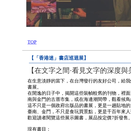
TOP
【「香港迷」書店巡迴展】
【在文字之間·看見文字的深度與
在生意淡靜的當下，在台灣發行的友好公司，給我
書展。
在閒逸的日子中，揭開這些裝幀較舊的刊物，裡面
南與金門的古厝市集，或在海邊潮間帶，觀看候鳥
這不只是一個政府出版品的書展，更是一趟貼地的
臺南、金門，不只是食玩買景點，更是千百年來人
歡迎讀者閱覽這些展示圖書，展品按定價7折發售
現有書目：