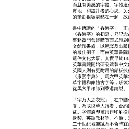
而且有美感的字體。字體這
質地，和設計者的心思。另
的筆劃很容易黏在一起，故
書中所講的「香港字」，正
《香港字》的初衷，乃記念超
事務衙門曾經購買西式印刷
文館印書處，以翻譯及出版
的最佳例子，而由英華書院
這件文化大事。其實早於18
英華書院開始研發鑄製中文
英國人則有更耐用的鉛板技
《康熙字典》、馬六甲英華
草字體和篆體古字等，研製
從馬六甲移師到香港鑄製。
「字乃人之衣冠」，在中國
養，為取悅華人讀者，台約
益。字體旋即被用作印刷從
身契、英語教材等。不過，
二十世紀被譏諷為不合時宜