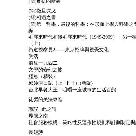
(簡)反抗的憂鬱
(簡)撒旦探戈
(簡)相遇之書
(簡)第一哲學，最後的哲學：在形而上學與科學之
識
毛澤東時代和後毛澤東時代（1949-2009）：另一
（上）
街道觀察員2——東京招牌與視覺文化
受活
溫故一九四二
文學的變幻之旅
鱷魚（精裝）
邱妙津日記（上+下冊）(新版)
台北早餐大王：咀嚼一座城市的生活百態
徒勞的美法東進
謬誤 , 此之謂
界限之南
社會服務機構：策略性及運作性規劃和計劃制定與
長短詩