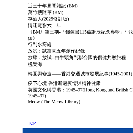
近三十年見聞雜記 (BM)
萬竹樓隨筆 (BM)
存酒人(2025修訂版)
情迷電影六十年
《BM》第三期-「錢鍾書115歲誕辰紀念專輯」/《
伽》
行到水窮處
放試：試當真五年創作紀錄
放肆．放試--由牛頭角到聯合國的傷健共融旅程
極樂海
轉圜與變速——香港交通城市發展紀事(1945-2001)
疫下心境-香港新冠疫情與精神健康
英國文化與香港：1945–97(Hong Kong and British Cul
1945–97)
Meow (The Meow Library)
TOP