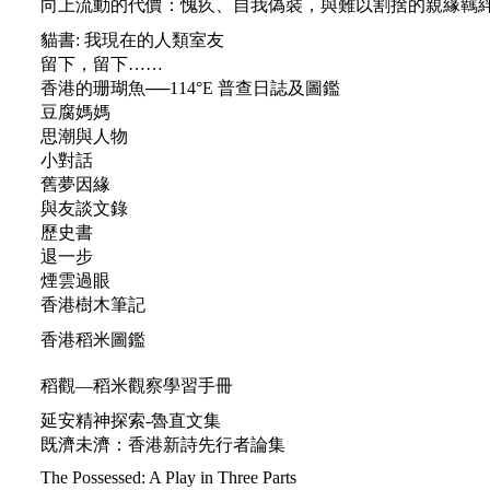
向上流動的代價：愧疚、自我偽裝，與難以割捨的親緣羈
貓書: 我現在的人類室友
留下，留下……
香港的珊瑚魚──114°E 普查日誌及圖鑑
豆腐媽媽
思潮與人物
小對話
舊夢因緣
與友談文錄
歷史書
退一步
煙雲過眼
香港樹木筆記
香港稻米圖鑑
稻觀—稻米觀察學習手冊
延安精神探索-魯直文集
既濟未濟：香港新詩先行者論集
The Possessed: A Play in Three Parts