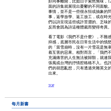
好同事離開，比如日子索然無味，1
面的詩集就展現出憂鬱的不同面貌
事情，並不是一些很永恒或抽象的
事，返學放學、返工放工，或在時
們以詩呈現這些或許苦澀的、乏味
反而會因為詩這種體裁而變得奇異
看了電影《我們不是什麼》，不難
抑感，底層市民在日常生活中的憤
的「當雪崩時，沒有一片雪花是無
着互害的惡果。相對而言，「我們不
充滿痛苦的人生無法被歸類，就連
張風或台灣的抒情腔格格不入。也
們的胡思亂想，只有透過夾雜英文
出來。
TOP
每月新書