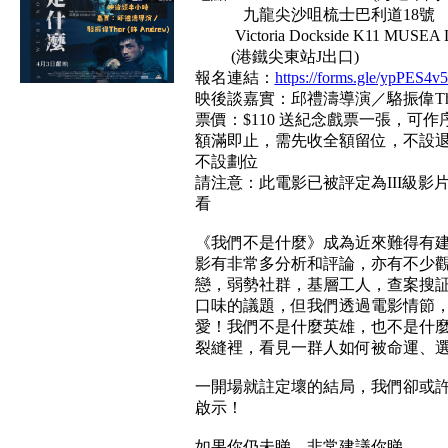
九龍尖沙咀梳士巴利道18號
Victoria Dockside K11 MUSEA
(港鐵尖東站J出口)
報名連結：
https://forms.gle/ypPES4
映後談嘉實：邱禮濤導演／駱振偉Thor (
票價：$110 送紀念戲票一張，可作
額滿即止，需先收全額留位，不設
不設劃位
請注意：此電影已被評定為III級影
看
《我們不是什麼》成為近來難得有
影有非常多分析和評論，亦有不少
戀，弱勢社群，基層工人，查案搜証
口味的議題，但我們透過電影情節
愛！我們不是什麼英雄，也不是什
裂縫裡，看見一群人如何被命運、
一開場就註定壞的結局，我們卻或
啟示！
如果你仍未睇，非常建議你睇