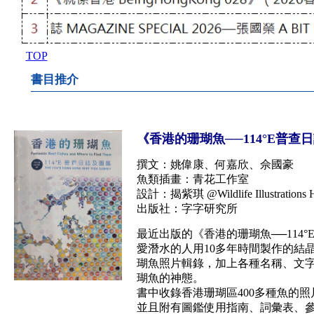
TOP
書目推介
《香港的珊瑚魚──114°E普查
撰文：姚偉康、何嘉欣、佘國豪
魚類插畫：青花工作室
設計：揭紫琪 @Wildlife Illustrations 
出版社：字字研究所
最近出版的《香港的珊瑚魚──114
愛潛水的人用10多年時間製作的結
瑚魚照片輯錄，加上各種名稱、文
瑚魚的神態。
書中收錄香港珊瑚區400多種魚的
並且附有圖鑑使用指南、詞彙表、