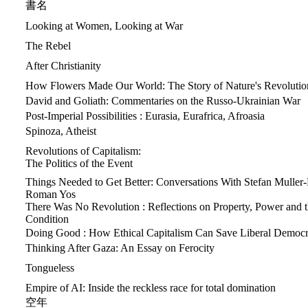
書名
Looking at Women, Looking at War
The Rebel
After Christianity
How Flowers Made Our World: The Story of Nature's Revolutio
David and Goliath: Commentaries on the Russo-Ukrainian War
Post-Imperial Possibilities : Eurasia, Eurafrica, Afroasia
Spinoza, Atheist
Revolutions of Capitalism:
The Politics of the Event
Things Needed to Get Better: Conversations With Stefan Mulle
Roman Yos
There Was No Revolution : Reflections on Property, Power and t
Condition
Doing Good : How Ethical Capitalism Can Save Liberal Democ
Thinking After Gaza: An Essay on Ferocity
Tongueless
Empire of AI: Inside the reckless race for total domination
空年