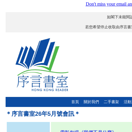
Don't miss your email an
如閣下未能閱讀
若您希望停止收取由序言書
首頁
關於我們
二手書架
活動
＊
序言書室26年5月號會訊＊