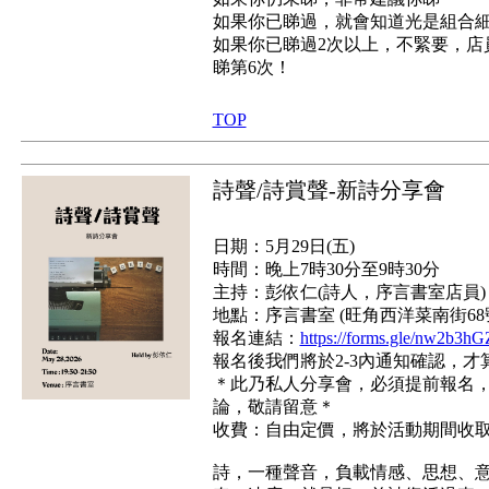
如果你已睇過，就會知道光是組合
如果你已睇過2次以上，不緊要，店
睇第6次！
TOP
詩聲/詩賞聲-新詩分享會
日期：5月29日(五)
時間：晚上7時30分至9時30分
主持：彭依仁(詩人，序言書室店員)
地點：序言書室 (旺角西洋菜南街68
報名連結：
https://forms.gle/nw2b
報名後我們將於2-3內通知確認，才
＊此乃私人分享會，必須提前報名
論，敬請留意＊
收費：自由定價，將於活動期間收
詩，一種聲音，負載情感、思想、