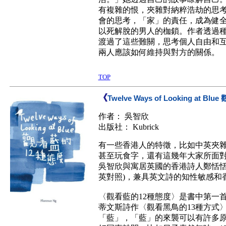
有複雜的恨，夾雜對納粹浩劫的思
會的思考，「家」的責任，成為健
以死解脫的男人的枷鎖。作者透過
渡過了這些難關，思考個人自由和
兩人應該如何維持與對方的關係。
TOP
《
Twelve Ways of Looking at B
作者： 吳智欣
出版社： Kubrick
有一些香港人的特徵，比如中英夾
甚至玩食字，還有這幾年大家所面
吳智欣與寓居英國的香港詩人鄭恬恬
英對照)，兼具英文詩的知性敏感和
〈觀看藍的12種態度〉是書中第一
蒂文斯詩作〈觀看黑鳥的13種方式
「藍」，「藍」的來襲可以有許多