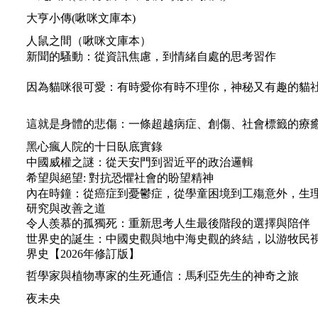
大亨小傳(啾咪文庫本)
人鼠之間（啾咪文庫本）
新聞的騷動：從資訊焦慮，到情緒自處的思考習作
因為貓咪很可愛：有時愛你有時不理你，神秘又有趣的貓
這就是身體的悲傷：一條超越病症、創傷、社會標籤的療
黑心瘋人院的十日臥底實錄
中國威權之謎：從天安門到習近平的政治邏輯
希望與絕望: 對抗恐懼社會的盼望精神
內在時鐘：從癌症到憂鬱症，從學童困境到工殤意外，生
研究與改善之道
令人羨慕的孤獨死：重新思考人生最後階段的選擇與陪伴
世界史的誕生：中國史觀與地中海史觀的終結，以游牧民
界史【2026年修訂版】
哲學家與植物專家的生死通信：馬利亞先生的神奇之旅
夜未央