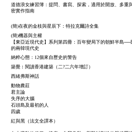
道德浪女練習簿：提問、書寫、探索，適用於開放、多重
密實作指南
(簡)在夜的金枝與星辰下：特拉克爾詩全集
(簡)機器與主權
【東亞近現代史】系列第四冊：百年變局下的朝鮮半島──
的兩韓現代史
納粹心態：12個來自歷史的警告
築覺︰閱讀香港建築（二?二六年增訂）
西緒弗斯神話
動物農莊
君主論
失序的大腦
石頭島及最初的人
四歲
紅與黑（法文全譯本）