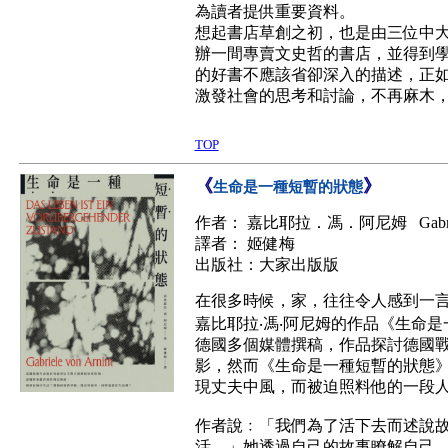
為讀者提供重要資料。
想起書店草創之初，也是由三位中
辦一間專賣文史哲的書店，並得到
的好書不應該省卻深入的描述，正
激發社會的思考和討論，不再麻木
TOP
《
》
生命是一種短暫的狀態
作者： 嘉比耶拉．馮．阿尼姆 Gabriele
譯者： 姬健梅
出版社：大家出版版
在很多時候，家，往往令人感到一
嘉比耶拉‧馮‧阿尼姆的作品《生命
德國多個媒體撰稿，作品探討德國
影，然而《生命是一種短暫的狀態
現丈夫中風，而被迫照料他的一段
作者說﹕「我們為了活下去而述說
活。」她透過自己的故事瞭解自己