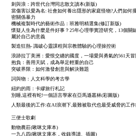
刺與浪：跨世代台灣同志散文讀本(新版)
當傷害以愛為名: 社會如何養出隱形的家庭怪物?人們如何
密關係暴力
機械複製時代的藝術作品：班雅明精選集(修訂新版)
懷疑人生為什麼是件好事？25年心理學實證研究，13個關
屬於自己的意義
製造狂熱- 識破心靈課程與宗教體驗的心理操控術
浪跡拉丁美洲：愛恨交纏的國度，一場愛與勇氣的561天冒
抱負：善用天賦，成為舉足輕重的自己
突破界限：如何激發創意與解決難題
詞與物：人文科學的考古學
紐約的雨：卡繆旅行札記
別睡,這裡有蛇!一個語言學家在亞馬遜叢林(彩圖版)
人類最後的工作:在AI浪潮下,最難被取代也最受威脅的工
三便士歌劇
動物農莊(啾咪文庫本)
一九八四(啾咪文庫本，收錄導讀、插圖)