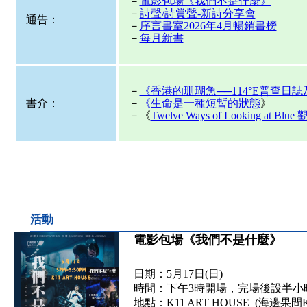
－
電影包場《我們不是什麼》
－
詩聲/詩賞聲-新詩分享會
通告：
－
序言書室2026年4月暢銷書榜
－
每月新書
－
《香港的珊瑚魚──114°E普查日
書介：
－
《生命是一種短暫的狀態
》
－《
Twelve Ways of Looking at 
活動
電影包場《我們不是什麼》
日期：5月17日(日)
時間：下午3時開場，完場後設半小時映
地點：K11 ART HOUSE (海邊果