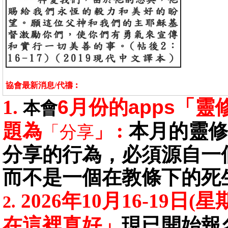
協會最新消息/代禱︰
1
6月份的apps「
.
本會
題為
本月的靈修
「分享
」︰
分享的行為，必須源自一
而不是一個在教條下的死
2026年10月16-19
2.
在這裡真好」
現已開始報