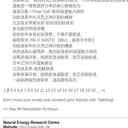
頌缽療法:一種強而有力的輔助性療法，可以幫助病放鬆及消除緊
靈氣是一種發源於日本的身心療癒技法
最後召集！Final Call! 第40屆靈氣大師班
別錯過新年向月亮之神許願的機會
九宮姓名學風水班 助你找到財祿宅
多功能空間清淨機
想在蛇年有更好的運勢，千萬不要錯過
秘魯聖木 PALO SANTO 【靜心．錐香手作班】
別錯過新年向月亮之神許願的機會
若想成為心靈導師，萬勿錯過第40屆靈氣大師班
金剛床滿月祭，能助您達成願望，您又豈能錯過。
日本正宗臼井靈氣療法
九宮姓名學 為您解疑難
金剛床滿月祭，能助您達成願望，您又豈能錯過。
一副紙牌能預測未來，成為愛情高手。
1
2
3
4
5
6
7
8
9
10
11
12
13
14
15
16
17
18
19
20
...
>|
Don't miss your email and connect your friends with TalkKing!
<< See All Newsletter Archives
Natural Energy Research Centre
Website:
http://www.reiki.hk