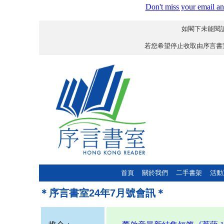
Don't miss your email an
如閣下未能閱讀
若您希望停止收取由序言書
首頁
關於我們
二手書架
活動
＊
序言書室24年7月號會訊＊