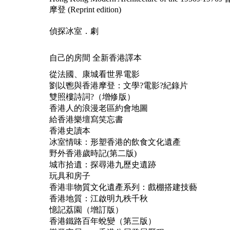
摩登 (Reprint edition)
偵探冰室．劇
自己的房間 全新香港譯本
從法國、康城看世界電影
劉以鬯與香港摩登：文學?電影?紀錄片
雙照樓詩詞?（增修版）
香港人的浪漫老區約會地圖
給香港樂壇寫笑忘書
香港史讀本
冰室情味：形塑香港的飲食文化遺產
野外香港歲時記(第二版)
城市拾遺：探尋港九歷史遺跡
玩具和房子
香港非物質文化遺產系列：戲棚搭建技藝
香港地質：江啟明九秩千秋
憶記荔園（增訂版）
香港鐵路百年蛻變（第三版）