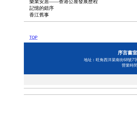
樂業安居——香港公屋發展歷程
記憶的錯序
香江舊事
TOP
序言書室Ho
地址︰旺角西洋菜南街68號7字樓 
營業時間