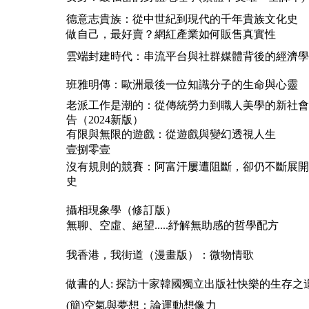
德意志貴族：從中世紀到現代的千年貴族文化史
做自己，最好賣？網紅產業如何販售真實性
雲端封建時代：串流平台與社群媒體背後的經濟學
班雅明傳：歐洲最後一位知識分子的生命與心靈
老派工作是潮的：從傳統勞力到職人美學的新社會
告（2024新版）
有限與無限的遊戲：從遊戲與變幻透視人生
壹捌零壹
沒有規則的競賽：阿富汗屢遭阻斷，卻仍不斷展開
史
攝相現象學（修訂版）
無聊、空虛、絕望.....紓解無助感的哲學配方
我香港，我街道（漫畫版）：微物情歌
做書的人: 探訪十家韓國獨立出版社快樂的生存之
(簡)空氣與夢想：論運動想像力