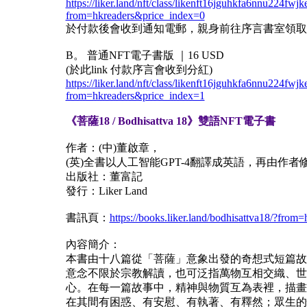
https://liker.land/nft/class/likenft16jguhkfa6nnu22
from=hkreaders&price_index=0
於付款後會收到通知電郵，親身前往序言書室領取
B。 普通NFT電子書版 ｜16 USD
(於此link 付款序言會收到分紅)
https://liker.land/nft/class/likenft16jguhkfa6nnu22
from=hkreaders&price_index=1
《菩薩18 / Bodhisattva 18》雙語NFT電子書
作者：(中)董啟章，
(英)全書以人工智能GPT-4翻譯成英語，再由作
出版社：董富記
發行：Liker Land
書訊頁：
https://books.liker.land/bodhisattva18/?from=
內容簡介：
本書由十八篇從「菩薩」意象出發的奇想式短篇故
意念不限於宗教解讀，也可泛指萬物互相交織、世
心。在每一篇故事中，精神與物質互為表裡，描畫
在其間有困惑、有安慰、有執著、有釋然；眾生的