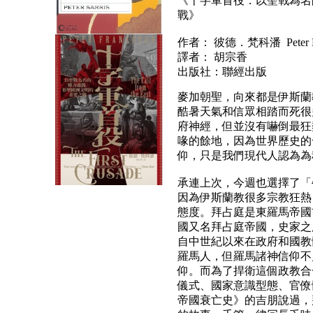
《十字軍首役：以聖戰為名
戰》
作者： 彼德．梵科潘 Peter Fr
譯者： 胡宗香
出版社：聯經出版
麥加朝聖，向來都是伊斯蘭
酷暑天氣和信眾相踏而死很
府神經，但並沒有嚇倒最狂
喙的餘地，因為世界歷史的
仰，只是我們現代人認為為
承連上次，今週也選擇了「
因為伊斯蘭教很多宗教狂熱
態度。拜占庭是東羅馬帝國
國又名拜占庭帝國，史家之
自中世紀以來在政府和國教
羅馬人，但羅馬諸神信仰不
仰。而為了捍衛這個政教合
儀式、國家意識型態、官僚
帝國衰亡史》的吉朋說過，