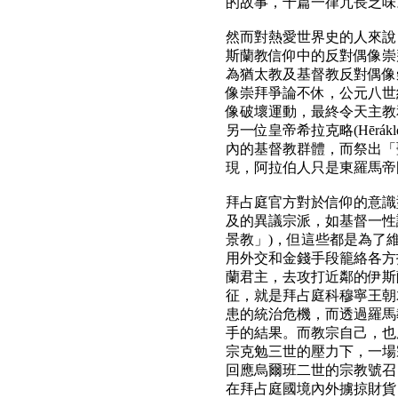
的故事，千篇一律冗長乏味
然而對熱愛世界史的人來說
斯蘭教信仰中的反對偶像崇
為猶太教及基督教反對偶像
像崇拜爭論不休，公元八世紀拜
像破壞運動，最終令天主教
另一位皇帝希拉克略(Hērák
內的基督教群體，而祭出「
現，阿拉伯人只是東羅馬帝
拜占庭官方對於信仰的意識
及的異議宗派，如基督一性
景教」)，但這些都是為了
用外交和金錢手段籠絡各方
蘭君主，去攻打近鄰的伊斯
征，就是拜占庭科穆寧王朝君主
患的統治危機，而透過羅馬教皇
手的結果。而教宗自己，也
宗克勉三世的壓力下，一場
回應烏爾班二世的宗教號召
在拜占庭國境內外擄掠財貨