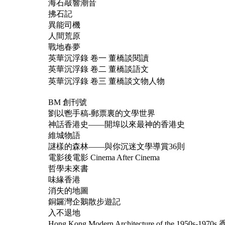
海石敲響潮音
拂石記
異能司機
人間荒原
戰地春夢
英華沉浮錄 卷一 董橋談閱讀
英華沉浮錄 卷二 董橋談語文
英華沉浮錄 卷三 董橋談文物人物
BM 創刊號
劉以鬯手稿-郵票裏的文學世界
神話香港史——開埠以來最神的香港史
維城物語
謎樣的森林——與你沉迷文學導賞36則
電影後電影 Cinema After Cinema
哲學未來書
味緣香港
消失的地圖
銅鑼灣企鵝散步遊記
入不退地
Hong Kong Modern Architecture of the 1950s-1970s