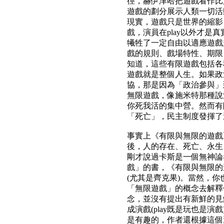
徑，赫伊津哈把遊戲看作比
遊戲的劃分展示人類一切活
現實，遊戲只是世界的縮影
戲，演員在play以外才是真
犧牲了一定自由以適應遊戲
戲的規則、戲場特性、期限
知道，這些有限遊戲包括各
遊戲就是整個人生。如果政
協，那是因為「政治參與」
無限遊戲，像施米特那種說
你死我活的集中營。然而有
「死亡」，民主制度發揮了
事實上《有限與無限的遊戲
後，人的存在、死亡、永生
剛才說過卡斯是一個無神論
戲」的書，《有限與無限的
(尤其是齊克果)。當然，
「無限遊戲」的概念去解釋
念，並沒有提出有新鮮的見
成演戲(play既是玩也是
是有趣的，作者還根據這個