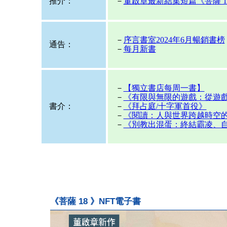
推介：
－
董啟章最新結集短篇《菩薩 18 / 
－
序言書室2024年6月暢銷書榜
通告：
－
每月新書
－
【獨立書店每周一書】
－
《有限與無限的遊戲：從遊
書介：
－
《拜占庭/十字軍首役》
－
《閱讀：人與世界跨越時空
－
《別教出混蛋：終結霸凌、
《菩薩 18 》NFT電子書