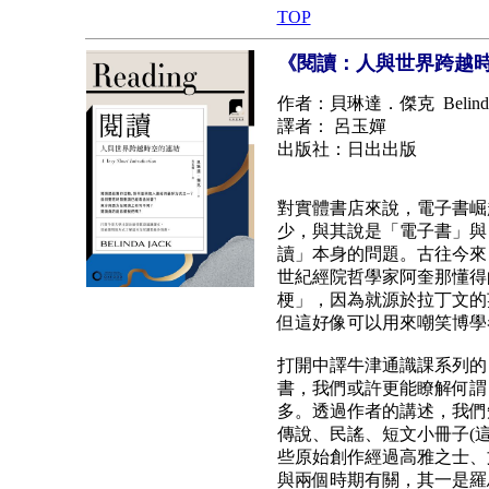
TOP
《閱讀：人與世界跨越
作者：貝琳達．傑克 Belinda 
譯者： 呂玉嬋
出版社：日出出版
對實體書店來說，電子書崛
少，與其說是「電子書」與
讀」本身的問題。古往今來
世紀經院哲學家阿奎那懂得
梗」，因為就源於拉丁文的
但這好像可以用來嘲笑博學
打開中譯牛津通識課系列的
書，我們或許更能瞭解何謂
多。透過作者的講述，我們
傳說、民謠、短文小冊子(
些原始創作經過高雅之士、
與兩個時期有關，其一是羅