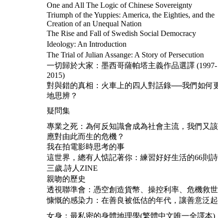
One and All The Logic of Chinese Sovereignty
Triumph of the Yuppies: America, the Eighties, and the
Creation of an Unequal Nation
The Rise and Fall of Swedish Social Democracy
Ideology: An Introduction
The Trial of Julian Assange: A Story of Persecution
一切歸於大家：墨西哥薩帕塔主義作品選譯 (1997-
2015)
對與錯的真相：火車上的四人對話錄──我們如何
地思辨？
疑問集
專業之死：為何反知識會成為社會主流，我們又該
應對由此而生的危機？
我在拍電影時思考的事
這世界，總有人惦記著你：練習好好生活的66則
三歲.詩人ZINE
親吻的歷史
透視聯準會：憑空創造貨幣、操控利率、危機救世
慷慨的感染力：在善良被低估的年代，讓善意泛起
女身：最私密的身體地理學(繁體中文唯一全譯本)