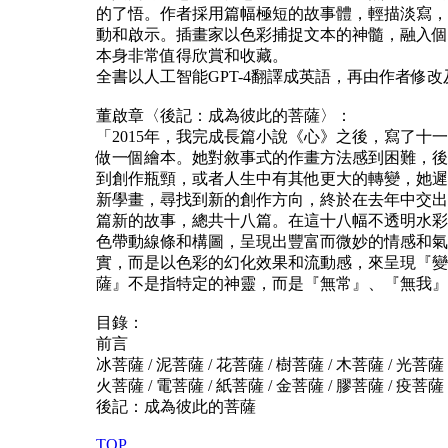
的了悟。作者採用篇幅極短的故事體，輕描淡寫，
動和啟示。插畫家以色彩捕捉文本的神髓，融入個
本身非常值得欣賞和收藏。
全書以人工智能GPT-4翻譯成英語，再由作者修
董啟章〈後記：成為彼此的菩薩〉：
「2015年，我完成長篇小說《心》之後，寫了十
做一個繪本。她對敘事式的作畫方法感到困難，後
到創作瓶頸，或者人生中有其他更大的轉變，她遲
新學畫，尋找到新的創作方向，終於在去年中交出
篇新的故事，總共十八篇。在這十八幅不透明水彩
色帶動線條和構圖，呈現出豐富而微妙的情感和氣
實，而是以色彩的幻化效果和流動感，來呈現『變
薩』不是指特定的神靈，而是『無常』、『無我』
目錄：
前言
冰菩薩 / 泥菩薩 / 花菩薩 / 樹菩薩 / 木菩薩 / 光菩薩 
火菩薩 / 電菩薩 / 紙菩薩 / 金菩薩 / 膠菩薩 / 疫菩薩
後記：成為彼此的菩薩
TOP