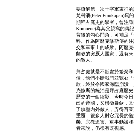
要瞭解第一次十字軍東征的
梵科潘(Peter Franko
期拜占庭史的學者，曾注譯阿
Komnene)為其父親寫的傳
背後的勾心鬥角，可補足「
料。作為阿歷克修斯傳的注
交和軍事上的成敗。阿歷克
蘭教的突厥人國家，還有來
的敵人。
拜占庭就是不斷處於繁榮和
侵，他們不斷戰鬥並號召「
款，終於令國家瀕臨崩潰，
克修斯的統治是拜占庭歷史
歷史的一個縮影。今時今日
己的帝國，又橫徵暴歛，又
了鎮壓內外敵人，弄得百業
重覆，很多人對它冗長的儀
榮、宗教迫害、軍事動盪和
者來說，仍很有既視感。