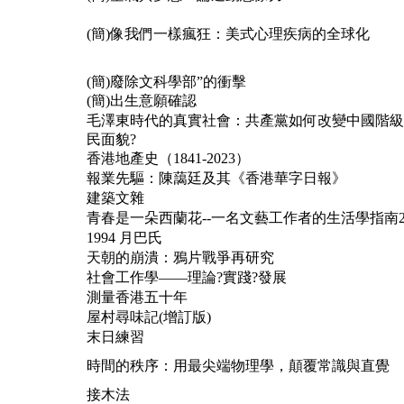
(簡)像我們一樣瘋狂：美式心理疾病的全球化
(簡)廢除文科學部”的衝擊
(簡)出生意願確認
毛澤東時代的真實社會：共產黨如何改變中國階級
民面貌?
香港地產史（1841-2023）
報業先驅：陳藹廷及其《香港華字日報》
建築文雜
青春是一朵西蘭花--一名文藝工作者的生活學指南
1994 月巴氏
天朝的崩潰：鴉片戰爭再研究
社會工作學——理論?實踐?發展
測量香港五十年
屋村尋味記(增訂版)
末日練習
時間的秩序：用最尖端物理學，顛覆常識與直覺
接木法