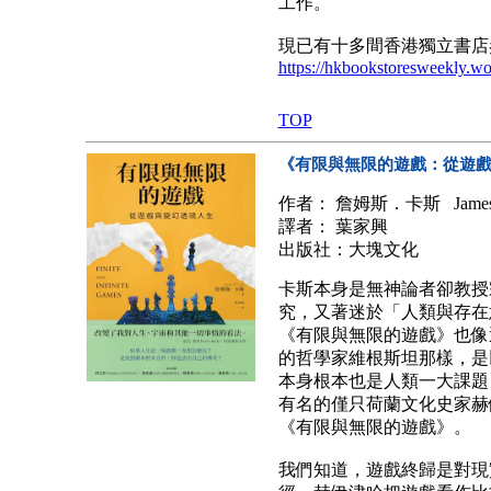
工作。
現已有十多間香港獨立書店
https://hkbookstoresweekly.w
TOP
《有限與無限的遊戲：從遊
作者： 詹姆斯．卡斯 James P.
譯者： 葉家興
出版社：大塊文化
卡斯本身是無神論者卻教授
究，又著迷於「人類與存在
《有限與無限的遊戲》也像
的哲學家維根斯坦那樣，是
本身根本也是人類一大課題
有名的僅只荷蘭文化史家赫
《有限與無限的遊戲》。
我們知道，遊戲終歸是對現