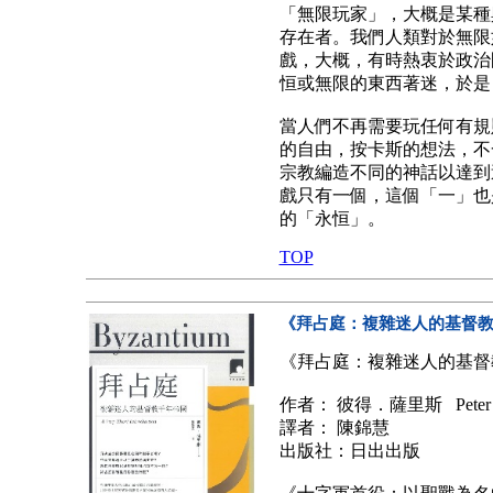
「無限玩家」，大概是某種
存在者。我們人類對於無限
戲，大概，有時熱衷於政治
恒或無限的東西著迷，於是
當人們不再需要玩任何有規
的自由，按卡斯的想法，不
宗教編造不同的神話以達到
戲只有一個，這個「一」也
的「永恒」。
TOP
《
拜占庭：複雜迷人的基督教
《拜占庭：複雜迷人的基
作者： 彼得．薩里斯 Peter Sa
譯者： 陳錦慧
出版社：日出出版