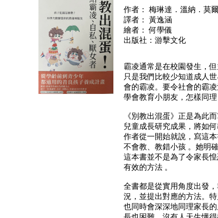
作者： 梅琳達．溫納．莫爾 Meli
譯者： 黃逸涵
繪者： 何學儀
出版社：游擊文化
霸凌通常是在校園發生，但
只是我們比較少知道成人世
會的霸凌。要令社會的霸凌
學會教育小朋友，怎樣同理
《別教出混蛋》正是為此而
兒童成長研究成果，將如何
作者從一開始就說，寫這本
不會教、教錯小孩 。她明
這本書並不是為了令家長惶
有效的方法 。
全書都是從實用角度出發，
況，並提出對應的方法。特
也同時會深深地同理家長的
長也困難。沒有人天生懂得