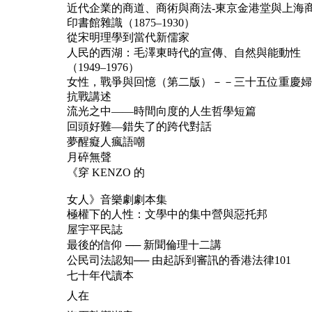
近代企業的商道、商術與商法-東京金港堂與上海
印書館雜識（1875–1930）
從宋明理學到當代新儒家
人民的西湖：毛澤東時代的宣傳、自然與能動性
（1949–1976）
女性，戰爭與回憶（第二版）－－三十五位重慶婦
抗戰講述
流光之中——時間向度的人生哲學短篇
回頭好難—錯失了的跨代對話
夢醒癡人瘋語嘲
月碎無聲
《穿 KENZO 的
女人》音樂劇劇本集
極權下的人性：文學中的集中營與惡托邦
屋宇平民誌
最後的信仰 ── 新聞倫理十二講
公民司法認知── 由起訴到審訊的香港法律101
七十年代讀本
人在