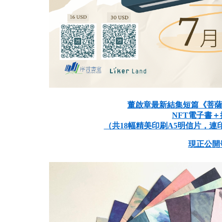
董啟章最新結集短篇《菩薩 18 / 
NFT電子書
（共18幅精美印刷A5明信片，
現正公開