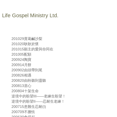
Life Gospel Ministry Ltd.
201029賣葛鹹沙梨
201020耿耿於懷
201015願主的愛與你同在
201005配額
200924陶寶
200914月餅
200902由頭帶到尾
200826相遇
200820由聆聽到靈聽
200813居心
200804十架生命
逆境中的盼望III——老練生盼望！
逆境中的盼望II——忍耐生老練！
200715患難生忍耐(I)
200709不膽怯