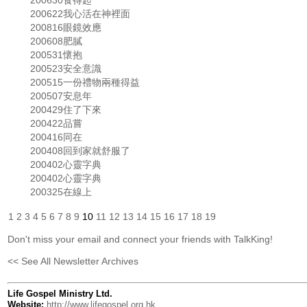
200630食得起
200622我心活在神裡面
200816眼鏡效應
200608肥膩
200531懷抱
200523安全意識
200515一份禮物兩種得益
200507安息年
200429住了下來
200422品嘗
200416同在
200408回到家就舒服了
200402心靈字典
200402心靈字典
200325在線上
1
2
3
4
5
6
7
8
9
10
11
12
13
14
15
16
17
18
19
Don't miss your email and connect your friends with TalkKing!
<< See All Newsletter Archives
Life Gospel Ministry Ltd.
Website:
http://www.lifegospel.org.hk