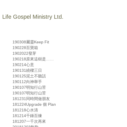
Life Gospel Ministry Ltd.
190308屬靈Keep Fit
190228百寶箱
1902022發芽
190218原來這樹是……
190214心意
190131繞樑三日
190125泥土不聽話
190112向神舉手
190107明知行山苦
190107明知行山苦
181231同時間做朋友
181224Upgrade 個 Plan
181218心水清
181214千錘百煉
181207一千次再來