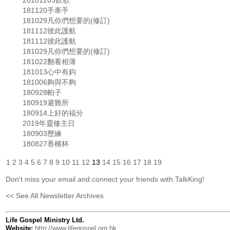
20181203飲歌
181120手牽手
181029凡你們想要的(修訂)
181112彼此護航
181112彼此護航
181029凡你們想要的(修訂)
181022翻看相薄
181013心中有鈎
181006夠與不夠
180928帕子
180919避難所
180914上好的福分
2019年靈修主日
180903歷練
180827香檳杯
1
2
3
4
5
6
7
8
9
10
11
12
13
14
15
16
17
18
19
Don't miss your email and connect your friends with TalkKing!
<< See All Newsletter Archives
Life Gospel Ministry Ltd.
Website:
http://www.lifegospel.org.hk