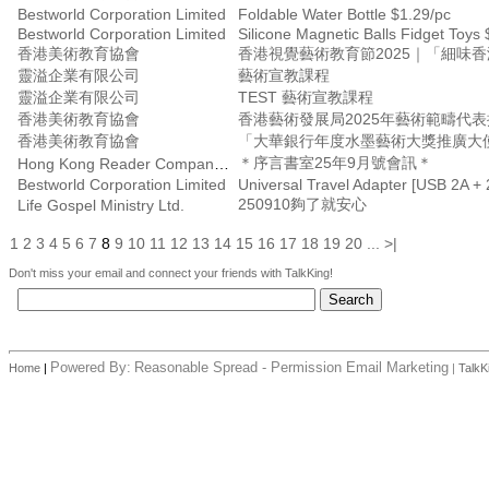
Bestworld Corporation Limited
Foldable Water Bottle $1.29/pc
Bestworld Corporation Limited
Silicone Magnetic Balls Fidget Toys 
香港美術教育協會
香港視覺藝術教育節2025｜「細味
靈溢企業有限公司
藝術宣教課程
靈溢企業有限公司
TEST 藝術宣教課程
香港美術教育協會
香港美術教育協會
「大華銀行年度水墨藝術大獎推廣大
＊序言書室25年9月號會訊＊
Hong Kong Reader Company Ltd
Bestworld Corporation Limited
Universal Travel Adapter [USB 2A + 
250910夠了就安心
Life Gospel Ministry Ltd.
1
2
3
4
5
6
7
8
9
10
11
12
13
14
15
16
17
18
19
20
...
>|
Don't miss your email and connect your friends with TalkKing!
Powered By:
Reasonable Spread - Permission Email Marketing
Home
|
|
TalkK