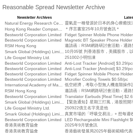
Reasonable Spread Newsletter Archive
Newsletter Archives
Lates
靈氣是一種發源於日本的身心療癒技
Natural Energy Research Centre
＊序言書室25年10月號會訊＊
Hong Kong Reader Company Ltd
Bestworld Corporation Limited
Fidget Spinner Mobile Phone Holder
Bestworld Corporation Limited
Magnetic BT Speaker Phone Holder
RSM Hong Kong
10月05號 判香港股市，美國股市，以
Smark Global (Holdings) Limited
251002小明怕凍
Life Gospel Ministry Ltd.
Bestworld Corporation Limited
Anti-Lost Tracker [Android] $3.29/pc
Bestworld Corporation Limited
Anti-Lost Tracker [Android] $3.29/pc
Bestworld Corporation Limited
Fidget Spinner Mobile Phone Holder
Bestworld Corporation Limited
Microfier Cooling Towels $0.58/pc
低空經濟，考取小型無人機進階操作證書
International Academy of Management
RSM Hong Kong
Bestworld Corporation Limited
Translator Earbuds [Real Time] $2.
【緊急通知】星期三打風，港股照開
Smark Global (Holdings) Limited
250922債主名字竟是他
Life Gospel Ministry Ltd.
真實市場的「呼吸交易法」+ 想每週
Smark Global (Holdings) Limited
Bestworld Corporation Limited
LED Rechargeable Mini Flashlight $
香港美術教育協會
2025年9月號會訊
香港美術教育協會